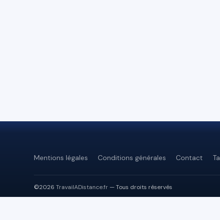
Mentions légales
Conditions générales
Contact
Ta
©2026
TravailADistance.fr
— Tous droits réservés