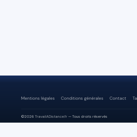
Mentions légales
Conditions générales
Contact
Ta
©2026
TravailADistance.fr
— Tous droits réservés