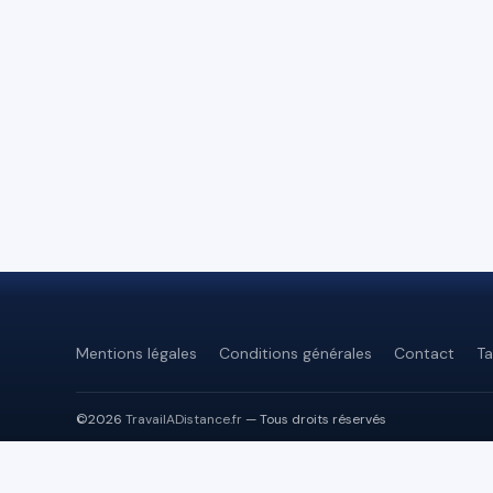
Mentions légales
Conditions générales
Contact
Ta
©2026
TravailADistance.fr
— Tous droits réservés