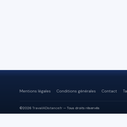
Mentions légales
Conditions générales
Contact
Ta
©2026
TravailADistance.fr
— Tous droits réservés