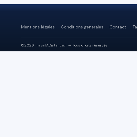
Mentions légales
Conditions générales
Contact
Ta
©2026
TravailADistance.fr
— Tous droits réservés