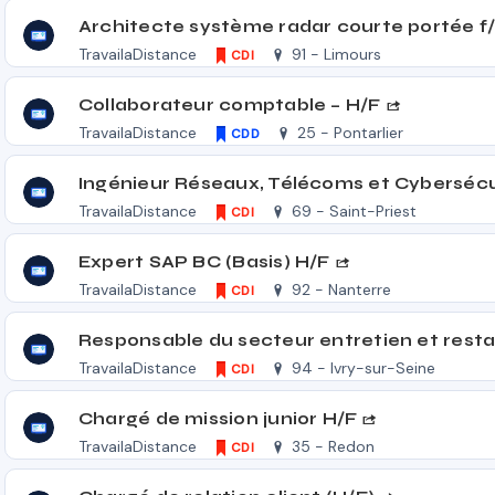
Architecte système radar courte portée f
TravailaDistance
91 - Limours
CDI
Collaborateur comptable – H/F
TravailaDistance
25 - Pontarlier
CDD
TravailaDistance
69 - Saint-Priest
CDI
Expert SAP BC (Basis) H/F
TravailaDistance
92 - Nanterre
CDI
TravailaDistance
94 - Ivry-sur-Seine
CDI
Chargé de mission junior H/F
TravailaDistance
35 - Redon
CDI