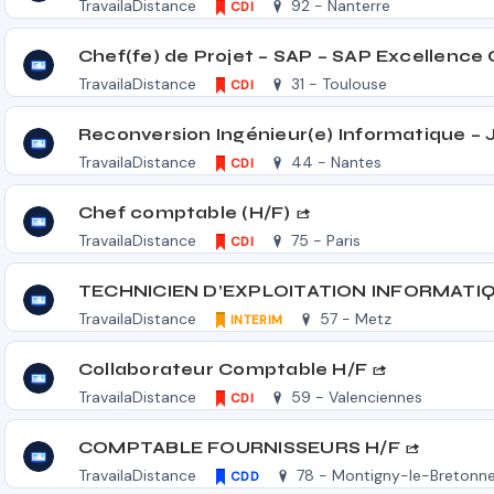
TravailaDistance
92 - Nanterre
CDI
TravailaDistance
31 - Toulouse
CDI
TravailaDistance
44 - Nantes
CDI
Chef comptable (H/F)
TravailaDistance
75 - Paris
CDI
TravailaDistance
57 - Metz
INTERIM
Collaborateur Comptable H/F
TravailaDistance
59 - Valenciennes
CDI
COMPTABLE FOURNISSEURS H/F
TravailaDistance
78 - Montigny-le-Bretonn
CDD