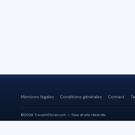
Mentions légales
Conditions générales
Contact
Ta
©2026
TravailADistance.fr
— Tous droits réservés