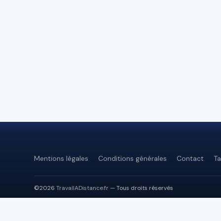
Mentions légales
Conditions générales
Contact
Ta
©2026
TravailADistance.fr
— Tous droits réservés