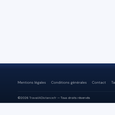
Mentions légales
Conditions générales
Contact
Ta
©2026
TravailADistance.fr
— Tous droits réservés