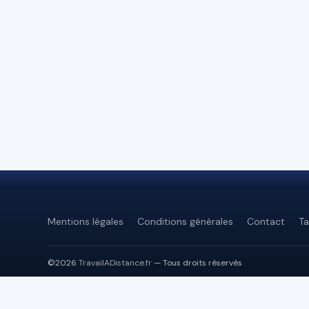
Mentions légales
Conditions générales
Contact
Ta
©2026
TravailADistance.fr
— Tous droits réservés