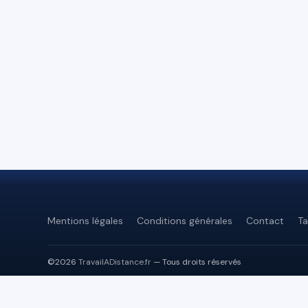
Mentions légales
Conditions générales
Contact
Ta
©2026
TravailADistance.fr
— Tous droits réservés