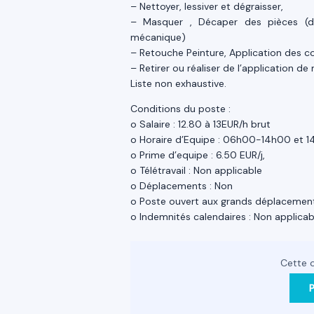
– Nettoyer, lessiver et dégraisser,
– Masquer , Décaper des pièces (d
mécanique)
– Retouche Peinture, Application des 
– Retirer ou réaliser de l’application de
Liste non exhaustive.
Conditions du poste :
o Salaire : 12.80 à 13EUR/h brut
o Horaire d’Equipe : 06h00-14h00 et
o Prime d’equipe : 6.50 EUR/j,
o Télétravail : Non applicable
o Déplacements : Non
o Poste ouvert aux grands déplacement
o Indemnités calendaires : Non applicab
Cette o
P