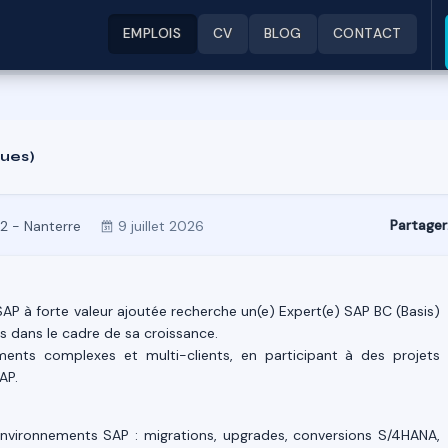
EMPLOIS
CV
BLOG
CONTACT
vues)
Partager
2 - Nanterre
9 juillet 2026
 SAP à forte valeur ajoutée recherche un(e) Expert(e) SAP BC (Basis)
s dans le cadre de sa croissance.
ments complexes et multi-clients, en participant à des projets
AP.
 environnements SAP : migrations, upgrades, conversions S/4HANA,