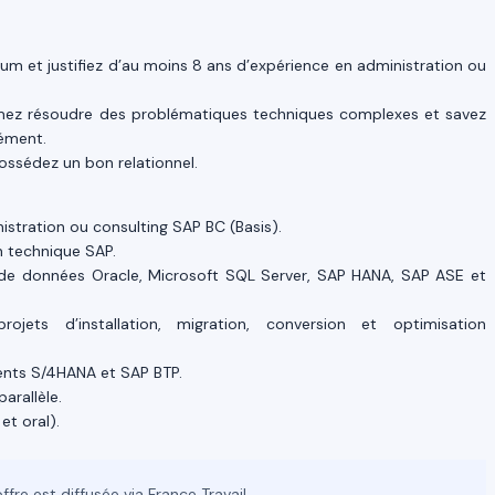
m et justifiez d’au moins 8 ans d’expérience en administration ou
imez résoudre des problématiques techniques complexes et savez
nément.
possédez un bon relationnel.
stration ou consulting SAP BC (Basis).
on technique SAP.
de données Oracle, Microsoft SQL Server, SAP HANA, SAP ASE et
jets d’installation, migration, conversion et optimisation
nts S/4HANA et SAP BTP.
arallèle.
et oral).
ffre est diffusée via France Travail.