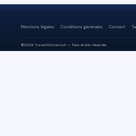
Mentions légales
Conditions générales
Contact
Ta
©2026
TravailADistance.fr
— Tous droits réservés