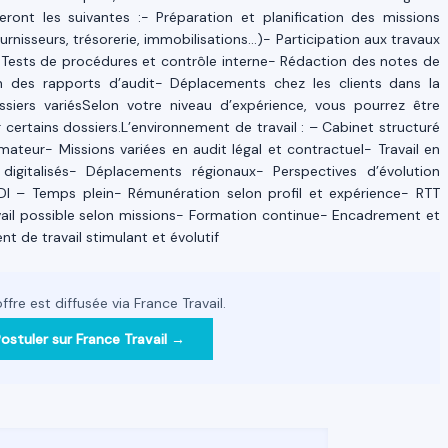
eront les suivantes :- Préparation et planification des missions
ournisseurs, trésorerie, immobilisations…)- Participation aux travaux
 Tests de procédures et contrôle interne- Rédaction des notes de
ion des rapports d’audit- Déplacements chez les clients dans la
ssiers variésSelon votre niveau d’expérience, vous pourrez être
certains dossiers.L’environnement de travail : – Cabinet structuré
mateur- Missions variées en audit légal et contractuel- Travail en
gitalisés- Déplacements régionaux- Perspectives d’évolution
DI – Temps plein- Rémunération selon profil et expérience- RTT
vail possible selon missions- Formation continue- Encadrement et
de travail stimulant et évolutif
ffre est diffusée via France Travail.
ostuler sur France Travail →