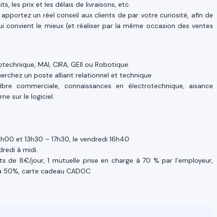
s, les prix et les délais de livraisons, etc.
apportez un réel conseil aux clients de par votre curiosité, afin de
i convient le mieux (et réaliser par la même occasion des ventes
otechnique, MAI, CIRA, GEII ou Robotique.
erchez un poste alliant relationnel et technique.
 fibre commerciale, connaissances en électrotechnique, aisance
e sur le logiciel.
2h00 et 13h30 – 17h30, le vendredi 16h40
redi à midi.
s de 8€/jour, 1 mutuelle prise en charge à 70 % par l’employeur,
à 50%, carte cadeau CADOC