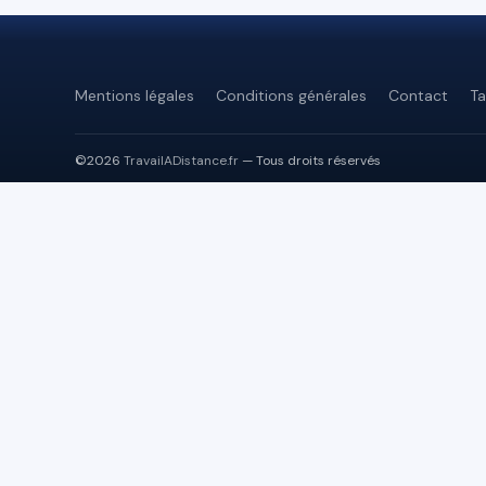
Mentions légales
Conditions générales
Contact
Ta
©2026
TravailADistance.fr
— Tous droits réservés