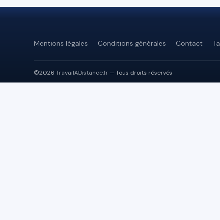
Mentions légales
Conditions générales
Contact
Ta
©2026
TravailADistance.fr
— Tous droits réservés