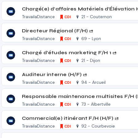
Chargé(e) d’affaires Matériels d’Élévation 
TravailaDistance
21 - Couternon
CDI
Directeur Régional (F/H)
TravailaDistance
69 - Lyon
CDI
Chargé d’études marketing F/H 1
TravailaDistance
21 - Dijon
CDI
Auditeur interne (H/F)
TravailaDistance
94 - Arcueil
CDI
Responsable maintenance multisites F/H (
TravailaDistance
73 - Albertville
CDI
Commercial(e) itinérant F/H (H/F)
TravailaDistance
92 - Courbevoie
CDI