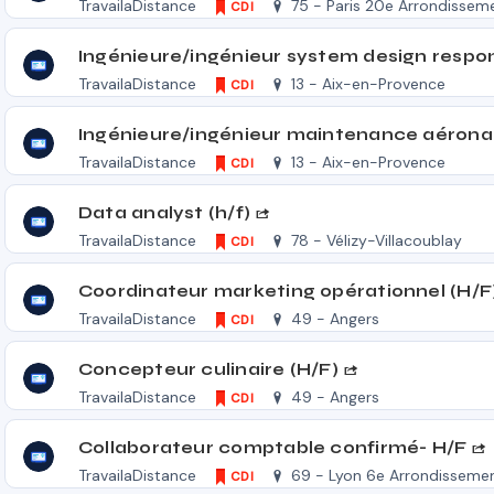
TravailaDistance
75 - Paris 20e Arrondissem
CDI
TravailaDistance
13 - Aix-en-Provence
CDI
TravailaDistance
13 - Aix-en-Provence
CDI
Data analyst (h/f)
TravailaDistance
78 - Vélizy-Villacoublay
CDI
Coordinateur marketing opérationnel (H/F
TravailaDistance
49 - Angers
CDI
Concepteur culinaire (H/F)
TravailaDistance
49 - Angers
CDI
Collaborateur comptable confirmé- H/F
TravailaDistance
69 - Lyon 6e Arrondisseme
CDI