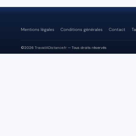
Mentions légales
Conditions générales
Contact
Ta
©2026
TravailADistance.fr
— Tous droits réservés